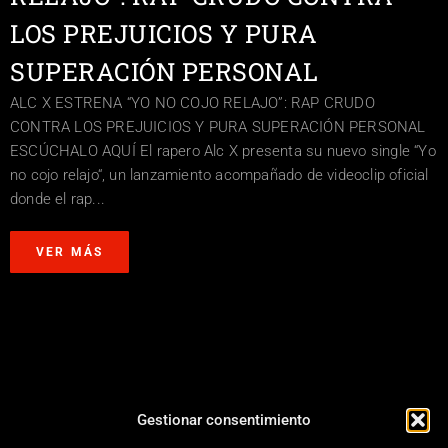
LOS PREJUICIOS Y PURA
SUPERACIÓN PERSONAL
ALC X ESTRENA “YO NO COJO RELAJO”: RAP CRUDO
CONTRA LOS PREJUICIOS Y PURA SUPERACIÓN PERSONAL
ESCÚCHALO AQUÍ El rapero Alc X presenta su nuevo single “Yo
no cojo relajo“, un lanzamiento acompañado de videoclip oficial
donde el rap...
VER MÁS
Gestionar consentimiento
3
4
5
6
7