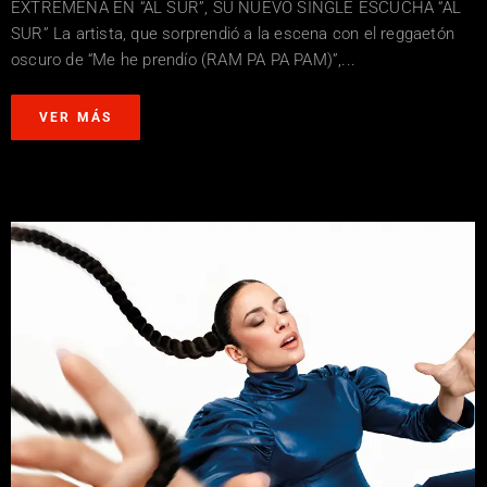
EXTREMEÑA EN “AL SUR”, SU NUEVO SINGLE ESCUCHA “AL
SUR” La artista, que sorprendió a la escena con el reggaetón
oscuro de “Me he prendío (RAM PA PA PAM)”,...
VER MÁS