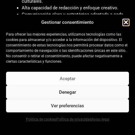
culturales.
Alta capacidad de redacción y enfoque creativo.
Comunicación clara y estratégica adaptada a cada
artista.
Gestionar consentimiento
Campañas 100% personalizadas: no usamos
plantillas, usamos intuición, análisis y creatividad.
Para ofrecer las mejores experiencias, utilizamos tecnologías como las
cookies para almacenar y/o acceder a la información del dispositivo. El
SOMOS EXPERTOS EN GENERAR CREDIBILIDAD
consentimiento de estas tecnologías nos permitirá procesar datos como el
comportamiento de navegación o las identificaciones únicas en este sitio.
No consentir o retirar el consentimiento, puede afectar negativamente a
ciertas características y funciones.
Aceptar
Denegar
Ver preferencias
Política de cookies
Política de privacidad
Aviso legal