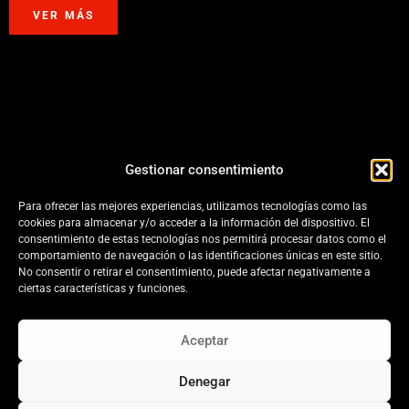
VER MÁS
Gestionar consentimiento
2
3
4
5
6
Para ofrecer las mejores experiencias, utilizamos tecnologías como las
cookies para almacenar y/o acceder a la información del dispositivo. El
consentimiento de estas tecnologías nos permitirá procesar datos como el
comportamiento de navegación o las identificaciones únicas en este sitio.
No consentir o retirar el consentimiento, puede afectar negativamente a
ciertas características y funciones.
Aceptar
Política de cookies
|
Aviso Legal
|
Política de
privacidad
Denegar
© 2024 Design by
GlassAgencia