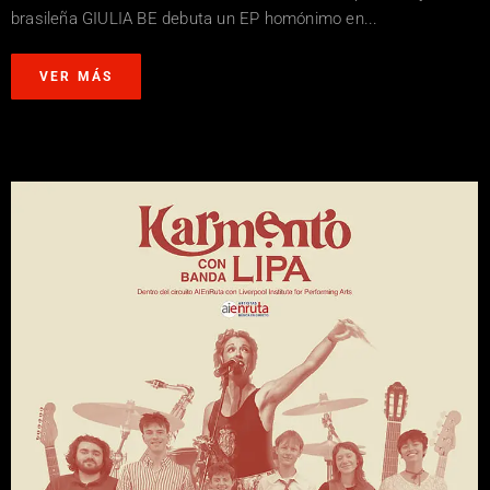
brasileña GIULIA BE debuta un EP homónimo en...
VER MÁS